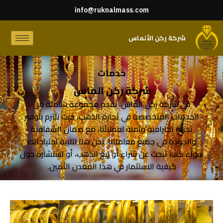
info@ruknalmass.com
شركة ركن الألماس
خدمات
شركة ركن الماس
في شركة ركن الماس، نقدم مجموعة شاملة من
الخدمات المتخصصة في تجارة الذهب، حيث نلتزم بتوفير
تجربة احترافية وآمنة لعملائنا، مع ضمان الشفافية
والجودة في جميع معاملتنا. نحن هنا لتلبية احتياجاتك
سواء كنت تبحث عن شراء أو بيع الذهب، أو استشارة حول
كيفية الاستثمار في هذا المعدن الثمين.